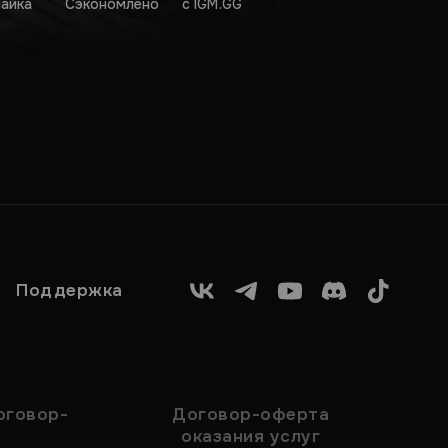
айка
Сэкономлено
c IGM.GG
Поддержка
VK
Telegram
YouTube
Discord
TikTok
оговор-
Договор-оферта
оказания услуг