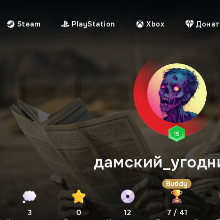
Steam
PlayStation
Xbox
Донат
15
дамский_угодн
ль
Buddy
3
0
12
7 / 41