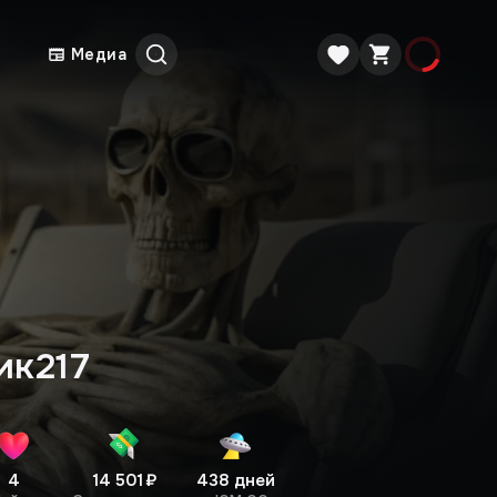
Медиа
ик217
4
14 501 ₽
438 дней