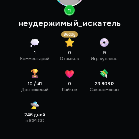
11
неудержимый_искатель
Buddy
1
0
9
Профиль
Комментарий
Отзывов
Игр куплено
10 / 41
0
23 808 ₽
Достижений
Лайков
Сэкономлено
246 дней
c IGM.GG