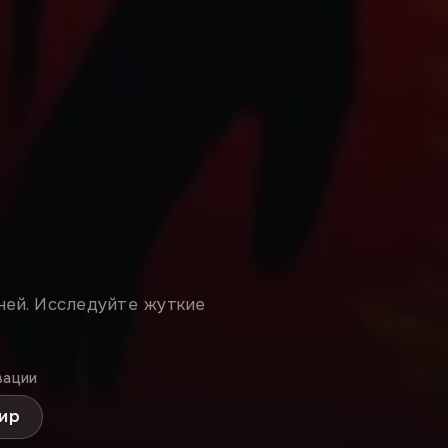
ней. Исследуйте жуткие
вации
мир