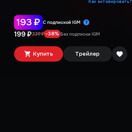
Как активировать?
193 ₽
С подпиской IGM
199 ₽
-
38
%
320 ₽
Без подписки IGM
Купить
Трейлер
Медиа