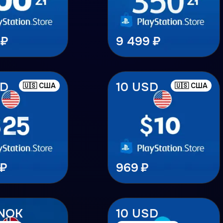
 ₽
9 499 ₽
SD
10 USD
🇺🇸 США
🇺🇸 США
 ₽
969 ₽
 NOK
10 USD