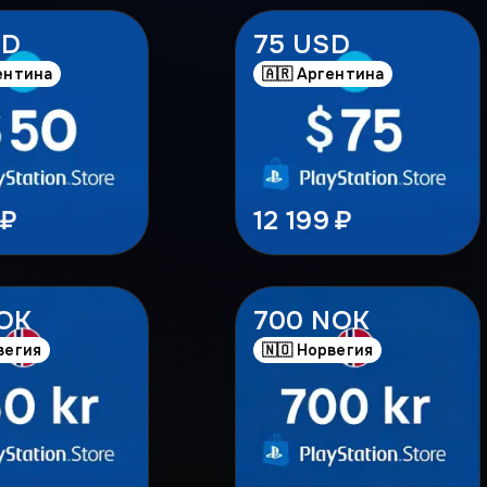
SD
75 USD
ентина
🇦🇷 Аргентина
 ₽
12 199 ₽
NOK
700 NOK
вегия
🇳🇴 Норвегия