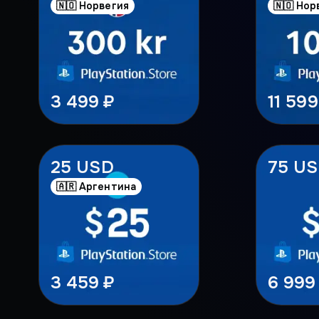
🇳🇴 Норвегия
🇳🇴 Нор
3 499 ₽
11 599
25 USD
75 U
🇦🇷 Аргентина
3 459 ₽
6 999