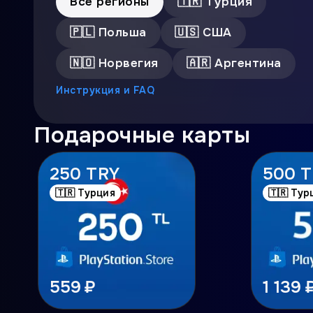
Все регионы
🇹🇷
Турция
🇵🇱
Польша
🇺🇸
США
🇳🇴
Норвегия
🇦🇷
Аргентина
Инструкция и FAQ
Подарочные карты
250 TRY
500 
🇹🇷 Турция
🇹🇷 Тур
559 ₽
1 139 