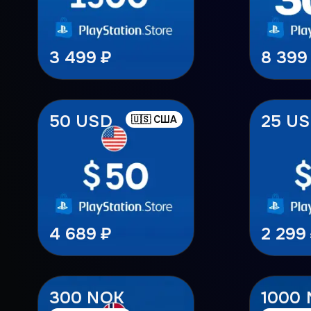
3 499 ₽
8 399
50 USD
25 U
🇺🇸 США
4 689 ₽
2 299
300 NOK
1000