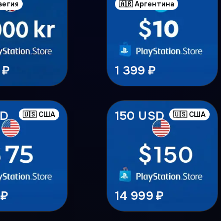
вегия
🇦🇷 Аргентина
 ₽
1 399 ₽
SD
150 USD
🇺🇸 США
🇺🇸 США
 ₽
14 999 ₽