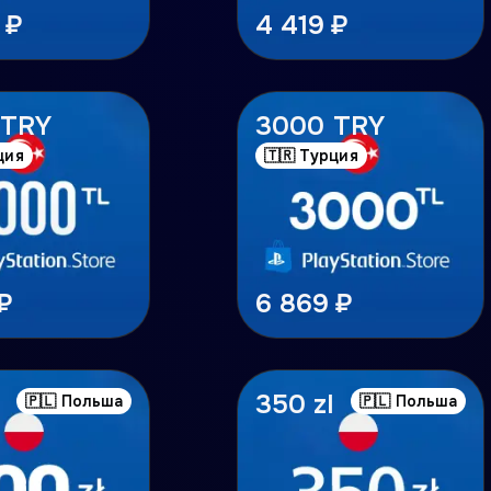
 ₽
4 419 ₽
 TRY
3000 TRY
ция
🇹🇷 Турция
₽
6 869 ₽
350 zl
🇵🇱 Польша
🇵🇱 Польша