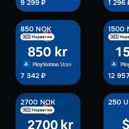
9 299 ₽
1 296 
850 NOK
1500
🇳🇴 Норвегия
🇳🇴 Нор
7 342 ₽
12 957
2700 NOK
250 
🇳🇴 Норвегия