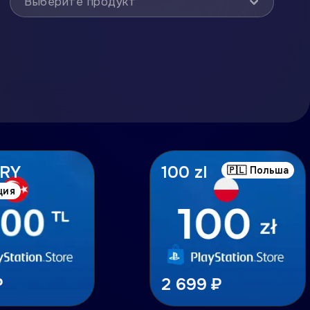
Выберите продукт
TRY
100 zl
🇵🇱 Польша
ция
₽
2 699 ₽