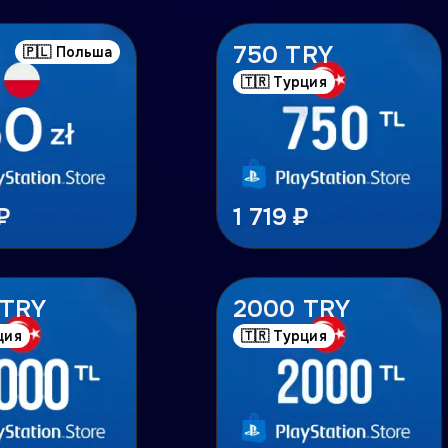
750 TRY
🇵🇱 Польша
🇹🇷 Турция
₽
1 719 ₽
 TRY
2000 TRY
ция
🇹🇷 Турция