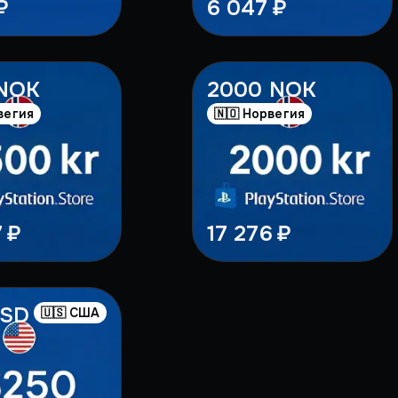
₽
6 047 ₽
 NOK
2000 NOK
вегия
🇳🇴 Норвегия
 ₽
17 276 ₽
USD
🇺🇸 США