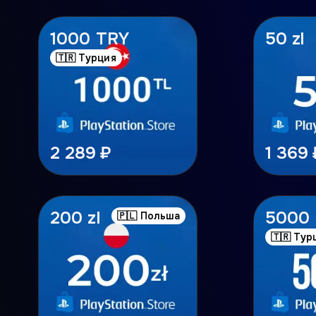
1000 TRY
50 zl
🇹🇷 Турция
2 289 ₽
1 369 
200 zl
5000
🇵🇱 Польша
🇹🇷 Тур