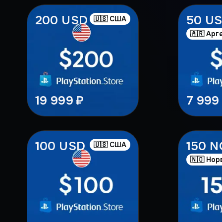
200 USD
50 U
🇺🇸 США
🇦🇷 Арг
19 999 ₽
7 999
100 USD
150 
🇺🇸 США
🇳🇴 Нор