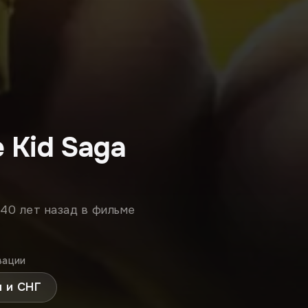
e Kid Saga
40 лет назад в фильме
вации
я и СНГ