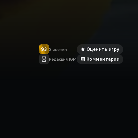
93
Оценить игру
3 оценки
Комментарии
Редакция IGM