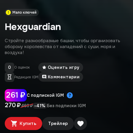
Мало ключей
Hexguardian
Стройте разнообразные башни, чтобы организовать
оборону королевства от нападений с суши, моря и
воздуха!
0
Оценить игру
0 оценок
Комментарии
Редакция IGM
261 ₽
С подпиской IGM
270 ₽
-
41
%
460 ₽
Без подписки IGM
Купить
Трейлер