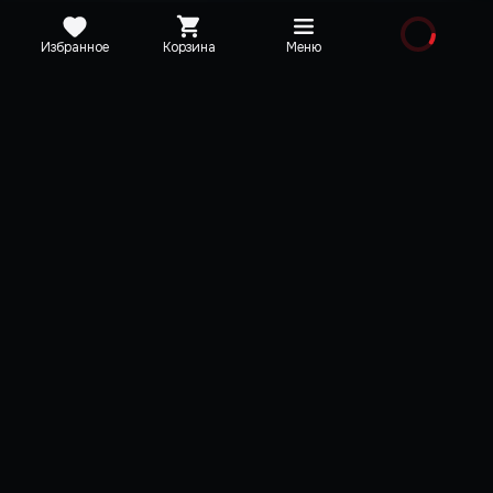
Избранное
Корзина
Меню
Медиа
Дополнительная информация
Описание
Активация
Системные требовани