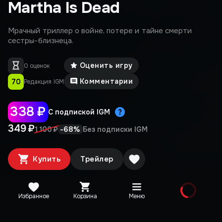
Martha Is Dead
Мрачный триллер о войне, потере и тайне смерти
сестры-близнеца.
Оценить игру
0 оценок
Комментарии
70
Редакция IGM
338 ₽
С подпиской IGM
349 ₽
-
68
%
1 100 ₽
Без подписки IGM
Купить
Трейлер
Избранное
Корзина
Меню
Медиа