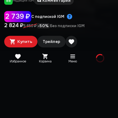
88
Комментарии
Редакция IGM
2 739 ₽
С подпиской IGM
2 824 ₽
-
50
%
5 650 ₽
Без подписки IGM
Купить
Трейлер
Избранное
Корзина
Меню
Медиа
IGM