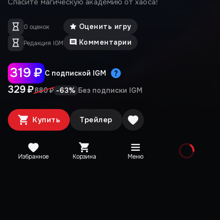
Спасите магическую академию от хаоса!
Оценить игру
0 оценок
Комментарии
Редакция IGM
319 ₽
С подпиской IGM
329 ₽
-
63
%
880 ₽
Без подписки IGM
Купить
Трейлер
Избранное
Корзина
Меню
Медиа