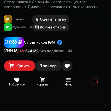
Стелс-экшен с Сэмом Фишером в эпицентре
кибервойны. Динамика, арсенал и открытые миссии.
90
Оценить игру
3 оценки
85
Комментарии
Редакция IGM
269 ₽
С подпиской IGM
299 ₽
-
46
%
549 ₽
Без подписки IGM
Купить
Трейлер
Избранное
Корзина
Меню
Медиа
IGM