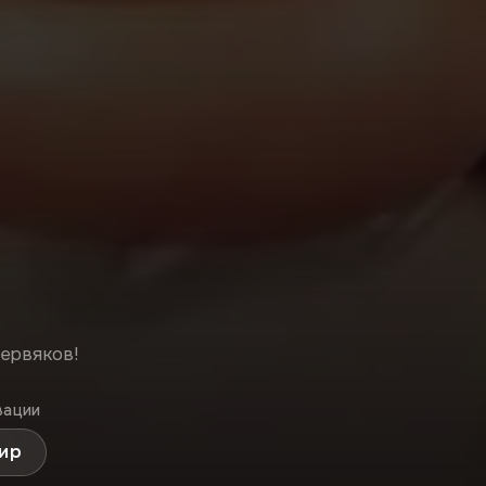
ервяков!
вации
мир