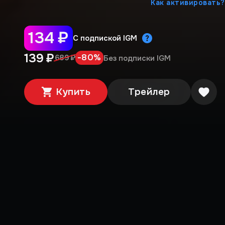
Как активировать?
134 ₽
С подпиской IGM
139 ₽
-
80
%
689 ₽
Без подписки IGM
Купить
Трейлер
Медиа