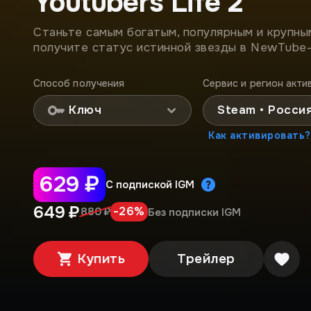
Youtubers Life 2
Станьте самым богатым, популярным и крупны
получите статус истинной звезды в NewTube-
Способ получения
Сервис и регион акти
Ключ
Steam • Росси
Как активировать?
629 ₽
С подпиской IGM
649 ₽
-
26
%
880 ₽
Без подписки IGM
Купить
Трейлер