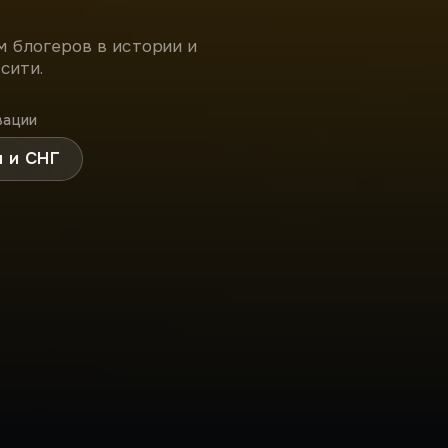
м блогеров в истории и
сити.
вации
я и СНГ