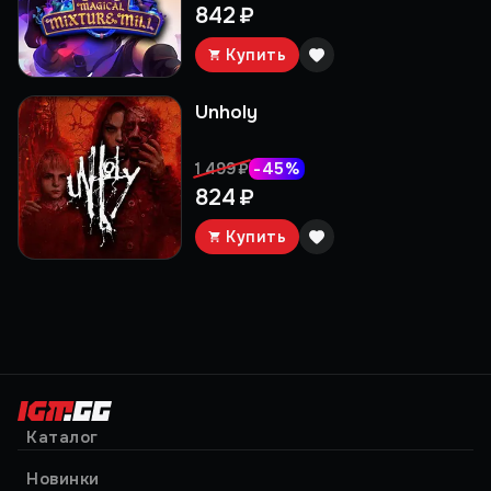
842 ₽
Купить
Unholy
-
45
%
1 499 ₽
824 ₽
Купить
Каталог
Новинки