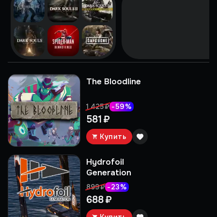
The Bloodline
-
59
%
1 425 ₽
581 ₽
Купить
Hydrofoil
Generation
-
23
%
899 ₽
688 ₽