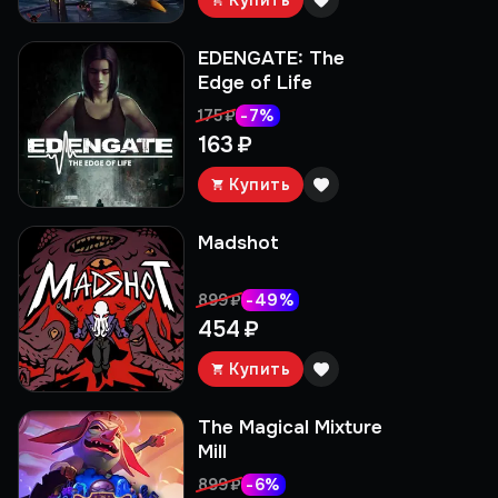
Купить
EDENGATE: The
Edge of Life
-
7
%
175 ₽
163 ₽
Купить
Madshot
-
49
%
899 ₽
454 ₽
Купить
The Magical Mixture
Mill
-
6
%
899 ₽