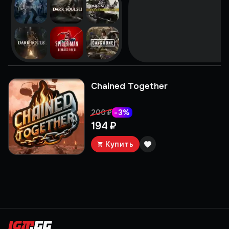
Chained Together
-
3
%
200 ₽
194 ₽
Купить