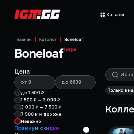
Каталог
Главная
Каталог
Boneloaf
Boneloaf
1
игра
Цена
от
до
Только в н
до
1 500 ₽
1 500 ₽
—
3 000 ₽
Колл
3 000 ₽
—
7 500 ₽
7 500 ₽
и дороже
Неважно
Премиум скидки