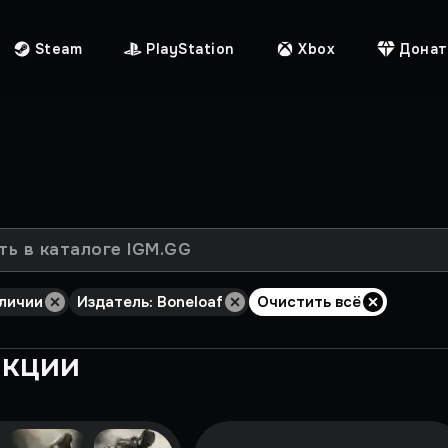
Steam
PlayStation
Xbox
Донат
аличии
Издатель: Boneloaf
Очистить всё
екции