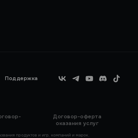
Поддержка
VK
Telegram
YouTube
Discord
TikTok
оговор-
Договор-оферта
оказания услуг
звания продуктов и игр, компаний и марок,