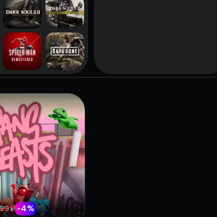
-
4
%
99 ₽