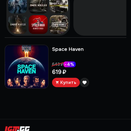
Space Haven
-
4
%
643 ₽
619 ₽
Купить