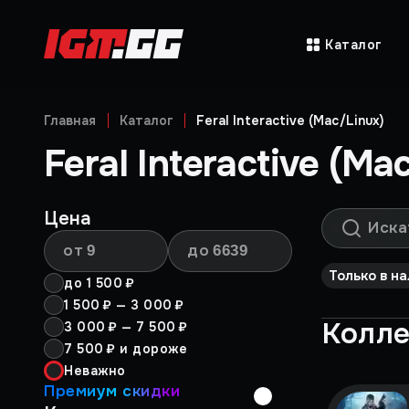
Каталог
Главная
Каталог
Feral Interactive (Mac/Linux)
Feral Interactive (Ma
Цена
от
до
Только в н
до
1 500 ₽
1 500 ₽
—
3 000 ₽
Колл
3 000 ₽
—
7 500 ₽
7 500 ₽
и дороже
Неважно
Премиум скидки