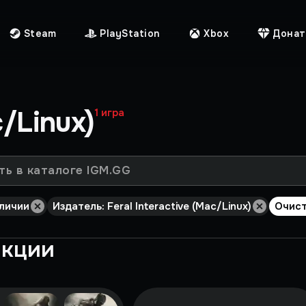
Steam
PlayStation
Xbox
Донат
c/Linux)
1
игра
аличии
Издатель: Feral Interactive (Mac/Linux)
Очист
екции