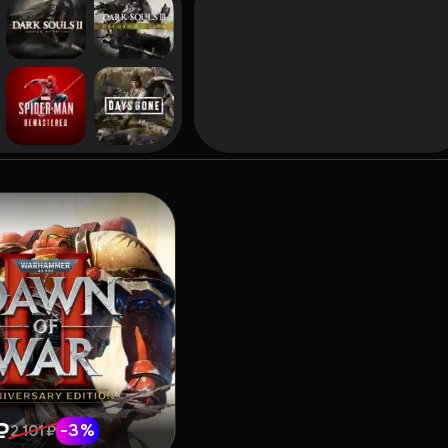
₽
-
3
%
2 101 ₽