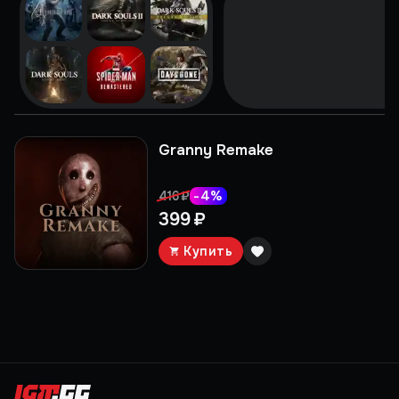
Granny Remake
-
4
%
416 ₽
399 ₽
Купить