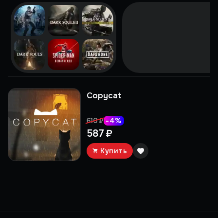
Copycat
-
4
%
610 ₽
587 ₽
Купить