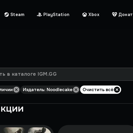
Steam
PlayStation
Xbox
Донат
аличии
Издатель: Noodlecake
Очистить всё
екции