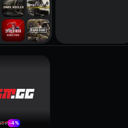
-
4
%
55 ₽