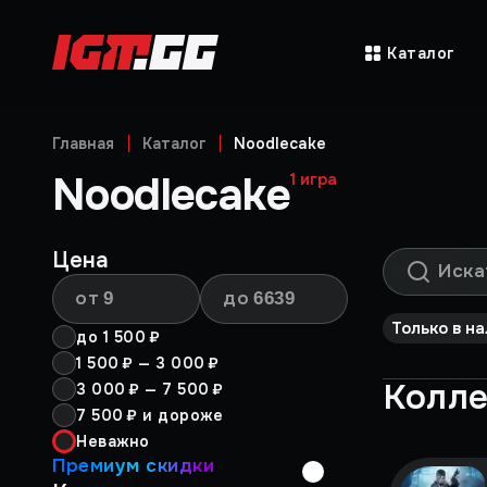
Каталог
Главная
Каталог
Noodlecake
Noodlecake
1
игра
Цена
от
до
Только в н
до
1 500 ₽
1 500 ₽
—
3 000 ₽
Колл
3 000 ₽
—
7 500 ₽
7 500 ₽
и дороже
Неважно
Премиум скидки