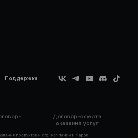
Поддержка
VK
Telegram
YouTube
Discord
TikTok
оговор-
Договор-оферта
оказания услуг
звания продуктов и игр, компаний и марок,