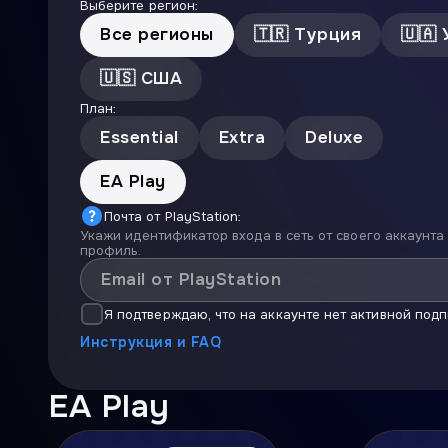
Выберите регион:
Все регионы
🇹🇷
Турция
🇺🇦
🇺🇸
США
План:
Essential
Extra
Deluxe
EA Play
Почта от PlayStation:
Укажи идентификатор входа в сеть от своего аккаунта 
профиль.
Я подтверждаю, что на аккаунте нет активной под
Инструкция и FAQ
EA Play