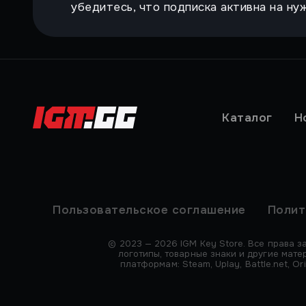
убедитесь, что подписка активна на ну
Каталог
Н
Пользовательское соглашение
Полит
© 2023 — 2026 IGM Key Store. Все права з
логотипы, товарные знаки и другие мат
платформам: Steam, Uplay, Battle.net, 