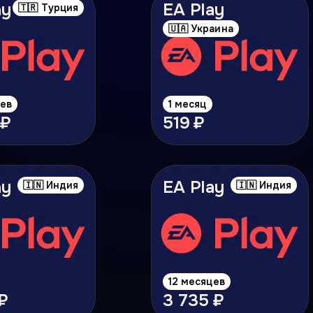
ay
EA Play
🇹🇷 Турция
🇺🇦 Украина
цев
1 месяц
 ₽
519 ₽
ay
EA Play
🇮🇳 Индия
🇮🇳 Индия
12 месяцев
₽
3 735 ₽