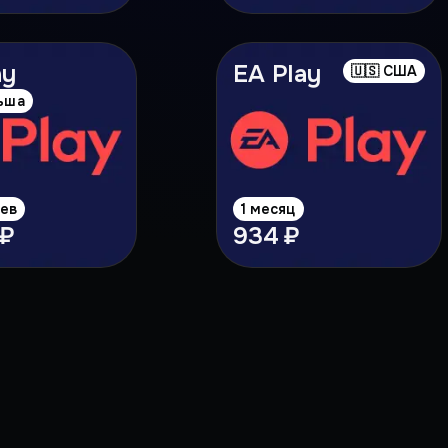
ay
EA Play
🇺🇸 США
льша
цев
1 месяц
 ₽
934 ₽