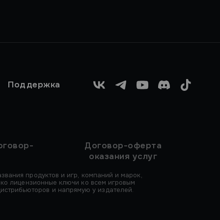
Поддержка
VK
Telegram
YouTube
Discord
TikTok
оговор-
Договор-оферта
оказания услуг
звания продуктов и игр, компаний и марок,
ько лицензионные ключи ко всем игровым
 дистрибьюторов и напрямую у издателей.