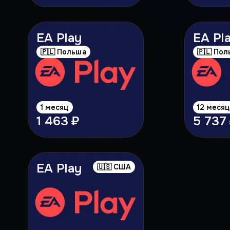
EA Play
EA Pl
🇵🇱 Польша
🇵🇱 По
1 месяц
12 меся
1 463 ₽
5 737
EA Play
🇺🇸 США