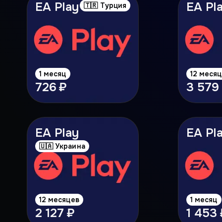
EA Play
EA Pl
🇹🇷 Турция
1 месяц
12 меся
726 ₽
3 579
EA Play
EA Pl
🇺🇦 Украина
12 месяцев
1 месяц
2 127 ₽
1 453 