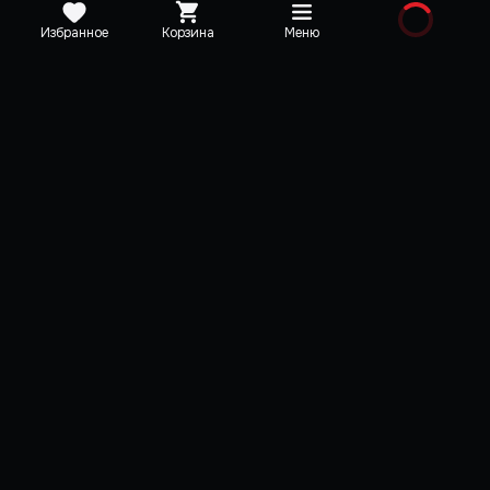
Избранное
Корзина
Меню
Издания
GUNDAM BREAKER 4 -
GUNDAM BREAKER 
Ultimate Edition
Deluxe Edition
GUNDAM BREAKER 4
GUNDAM BREAKER 4
Бонус за издание Deluxe (ранний
Бонус за издание Delux
доступ к деталям для Ганпла —
доступ к деталям для Г
15 штук)
15 штук)
Сезонный пропуск
Сезонный пропуск
Комплект наборов для диорам
Комплект наборов для