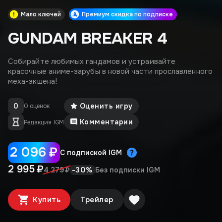
Мало ключей
Премиум скидка по подписке
GUNDAM BREAKER 4
Собирайте любимых гандамов и устраивайте
красочные аниме-зарубы в новой части прославленного
меха-экшена!
0
Оценить игру
0 оценок
Комментарии
Редакция IGM
2 096 ₽
С подпиской IGM
2 995 ₽
-
30
%
4 279 ₽
Без подписки IGM
Купить
Трейлер