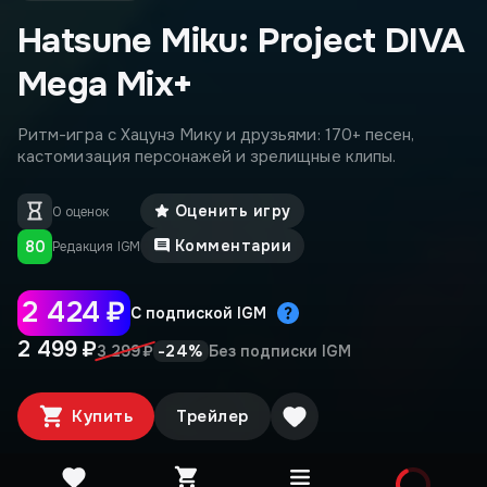
Hatsune Miku: Project DIVA
Mega Mix+
Ритм-игра с Хацунэ Мику и друзьями: 170+ песен,
кастомизация персонажей и зрелищные клипы.
Оценить игру
0 оценок
Комментарии
80
Редакция IGM
2 424 ₽
С подпиской IGM
2 499 ₽
-
24
%
3 299 ₽
Без подписки IGM
Купить
Трейлер