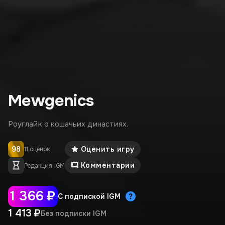
Mewgenics
Роуглайк о кошачьих династиях.
98
Оценить игру
11 оценок
Комментарии
Редакция IGM
1 366 ₽
С подпиской IGM
1 413 ₽
Без подписки IGM