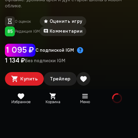
облике.
Оценить игру
0 оценок
Комментарии
85
Редакция IGM
1 095 ₽
С подпиской IGM
1 134 ₽
Без подписки IGM
Купить
Трейлер
Избранное
Корзина
Меню
Медиа