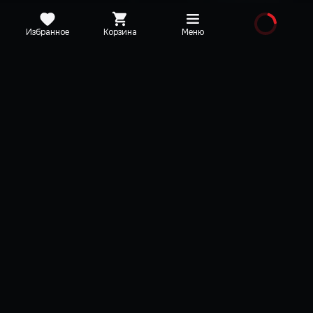
Избранное
Корзина
Меню
Издания
Выбрано
Total War: EMPIRE –
Total War: Imperia
Definitive Edition
Total War: EMPIRE - Defi
Edition
Total War: EMPIRE - Definitive
Total War: NAPOLEON – D
Edition
Edition
Total War: NAPOLEON – Definitive
Edition
1 603 ₽
668 ₽
-
3
%
-
85
%
1 658 ₽
4 499 ₽