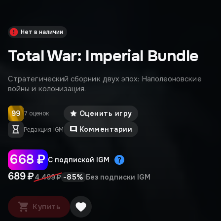
Нет в наличии
Total War: Imperial Bundle
Стратегический сборник двух эпох: Наполеоновские
войны и колонизация.
99
Оценить игру
7 оценок
Комментарии
Редакция IGM
668 ₽
С подпиской IGM
689 ₽
-
85
%
4 499 ₽
Без подписки IGM
Купить