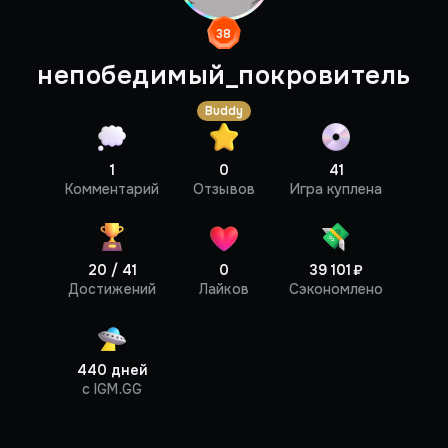
38
непобедимый_покровитель
Buddy
1
0
41
Профиль
Комментарий
Отзывов
Игра куплена
20 / 41
0
39 101 ₽
Достижений
Лайков
Сэкономлено
440 дней
c IGM.GG