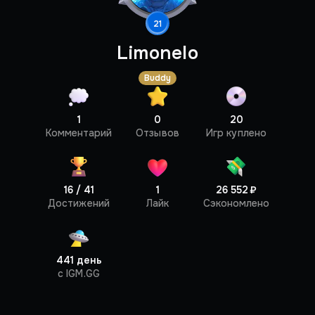
21
Limonelo
Buddy
1
0
20
Профиль
Комментарий
Отзывов
Игр куплено
16 / 41
1
26 552 ₽
Достижений
Лайк
Сэкономлено
441 день
c IGM.GG