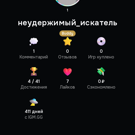
1
неудержимый_искатель
Buddy
1
0
0
Профиль
Комментарий
Отзывов
Игр куплено
4 / 41
7
0 ₽
Достижения
Лайков
Сэкономлено
411 дней
c IGM.GG