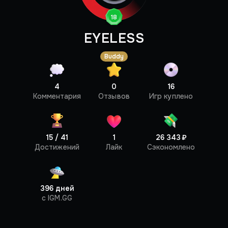
18
EYELESS
Buddy
4
0
16
Профиль
Комментария
Отзывов
Игр куплено
15 / 41
1
26 343 ₽
Достижений
Лайк
Сэкономлено
396 дней
c IGM.GG