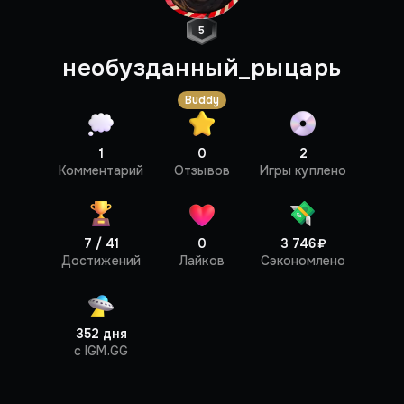
5
необузданный_рыцарь
Buddy
1
0
2
Профиль
Комментарий
Отзывов
Игры куплено
7 / 41
0
3 746 ₽
Достижений
Лайков
Сэкономлено
352 дня
c IGM.GG