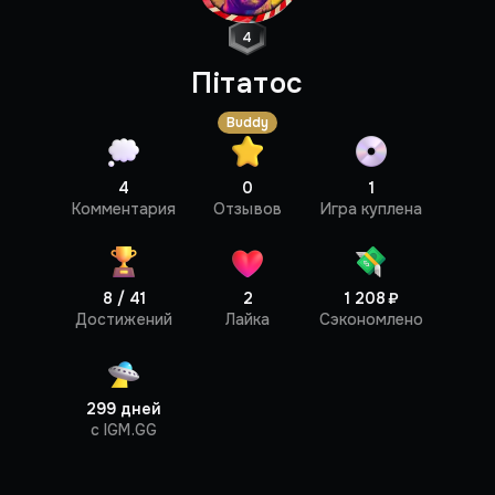
4
Пiтатос
Buddy
4
0
1
Профиль
Комментария
Отзывов
Игра куплена
8 / 41
2
1 208 ₽
Достижений
Лайка
Сэкономлено
299 дней
c IGM.GG