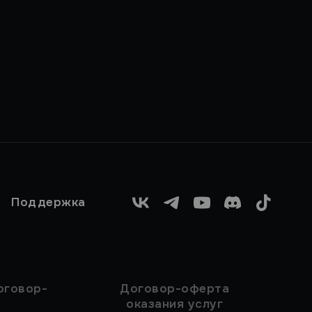
Поддержка
VK
Telegram
YouTube
Discord
TikTok
оговор-
Договор-оферта
оказания услуг