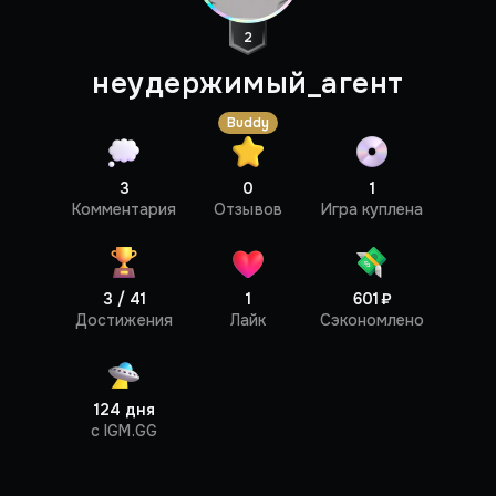
2
неудержимый_агент
Buddy
3
0
1
Профиль
Комментария
Отзывов
Игра куплена
3 / 41
1
601 ₽
Достижения
Лайк
Сэкономлено
124 дня
c IGM.GG