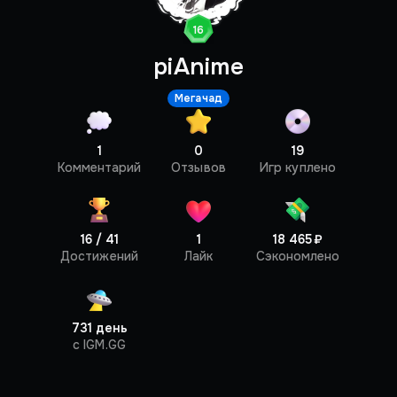
16
piAnime
Мегачад
1
0
19
Профиль
Комментарий
Отзывов
Игр куплено
16 / 41
1
18 465 ₽
Достижений
Лайк
Сэкономлено
731 день
c IGM.GG