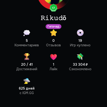
17
𝚁𝚒𝚔𝚞𝚍ō
Гигачад
5
0
19
Профиль
Комментариев
Отзывов
Игр куплено
20 / 41
1
33 304 ₽
Достижений
Лайк
Сэкономлено
625 дней
c IGM.GG