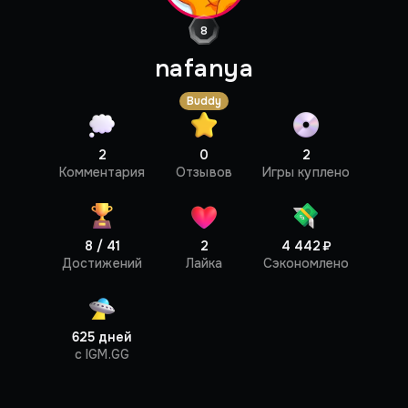
8
nafanya
Buddy
2
0
2
Профиль
Комментария
Отзывов
Игры куплено
8 / 41
2
4 442 ₽
Достижений
Лайка
Сэкономлено
625 дней
c IGM.GG