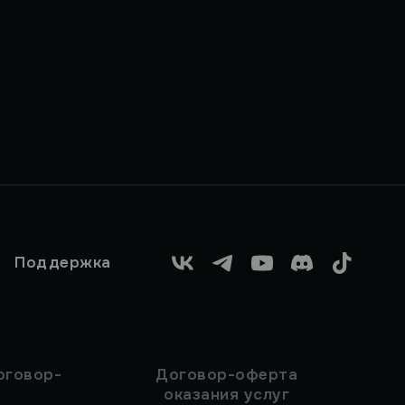
Поддержка
VK
Telegram
YouTube
Discord
TikTok
оговор-
Договор-оферта
оказания услуг