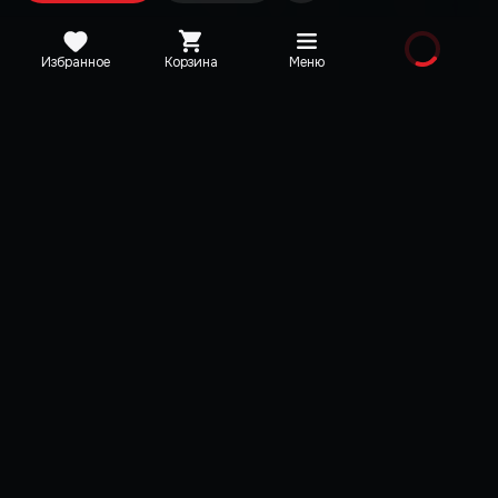
Избранное
Корзина
Меню
Издания
Выбрано
Arma Reforger
Arma Reforger Del
Edition
Arma Reforger
Карта Эверона и Арланда
Arma Reforger
Оригинальный саундтрек
Карта Эверона и Арлан
Концерт живой музыки
Оригинальный саундтр
+
1 предмет
Концерт живой музыки
+
1 предмет