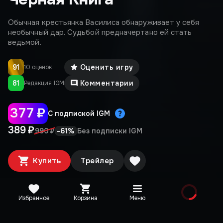
Обычная крестьянка Василиса обнаруживает у себя
необычный дар. Судьбой предначертано ей стать
ведьмой.
91
Оценить игру
10 оценок
81
Комментарии
Редакция IGM
377 ₽
С подпиской IGM
389 ₽
-
61
%
990 ₽
Без подписки IGM
Купить
Трейлер
Избранное
Корзина
Меню
Медиа