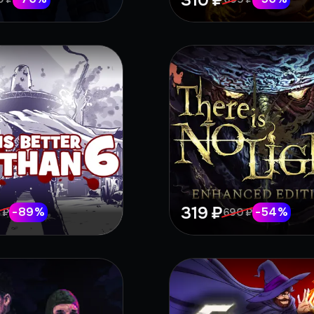
310 ₽
319 ₽
-
89
%
-
54
%
 ₽
690 ₽