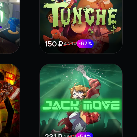
150 ₽
-
67
%
449 ₽
-
54
%
499 ₽