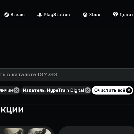
Steam
PlayStation
Xbox
Донат
аличии
Издатель: HypeTrain Digital
Очистить всё
екции