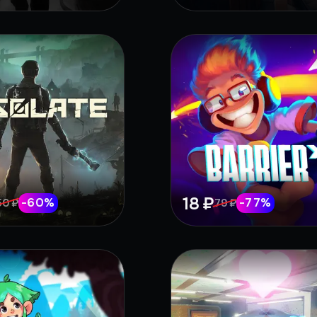
18 ₽
-
60
%
-
77
%
50 ₽
79 ₽