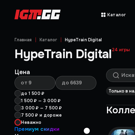
Каталог
Главная
Каталог
HypeTrain Digital
HypeTrain Digital
24
игры
Цена
от
до
Только в н
до
1 500 ₽
1 500 ₽
—
3 000 ₽
Колл
3 000 ₽
—
7 500 ₽
7 500 ₽
и дороже
Неважно
Премиум скидки