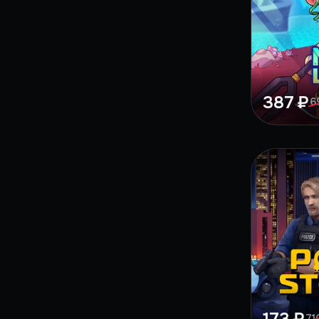
387 ₽
6
71