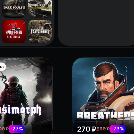
ка
270 ₽
-
27
%
-
73
%
90 ₽
990 ₽