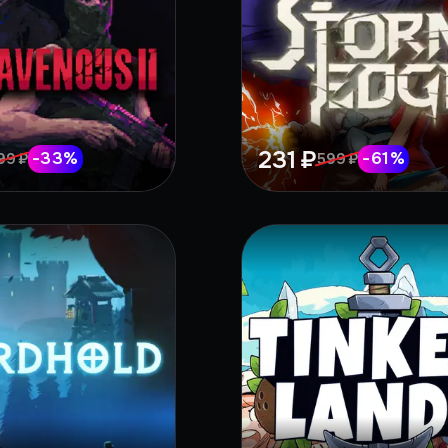
231 ₽
-
33
%
-
61
%
99 ₽
599 ₽