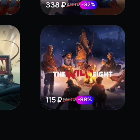
338 ₽
-
32
%
499 ₽
115 ₽
-
88
%
990 ₽