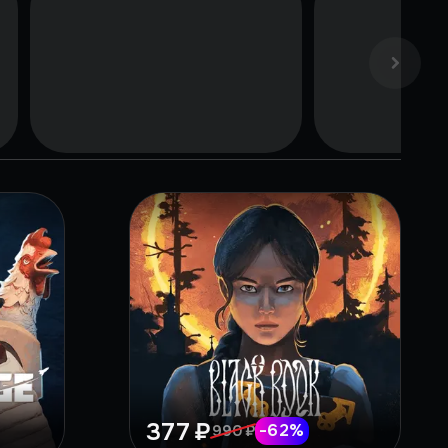
377 ₽
-
62
%
990 ₽