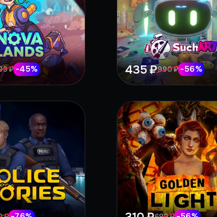
435 ₽
-
45
%
-
56
%
99 ₽
990 ₽
-
76
%
-
56
%
0 ₽
699 ₽