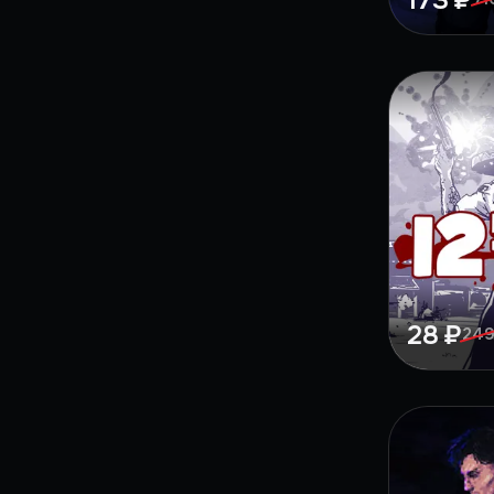
173 ₽
28 ₽
249