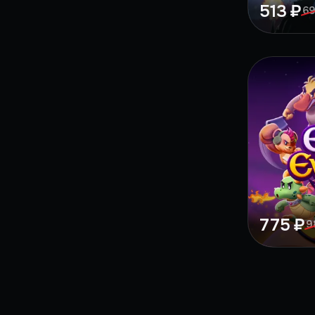
513 ₽
69
775 ₽
9