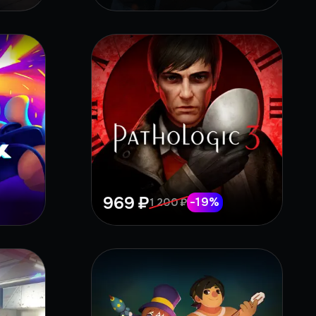
969 ₽
-
19
%
1 200 ₽