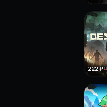
222 ₽
5