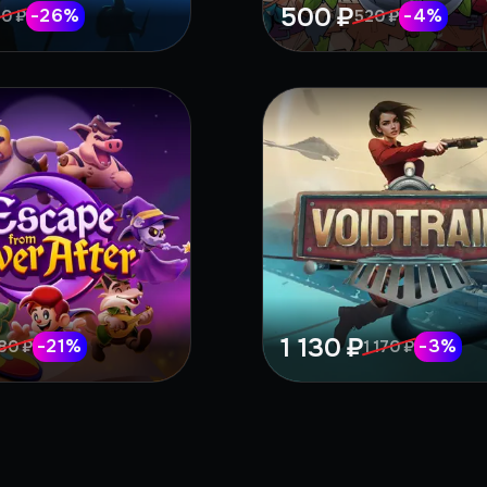
500 ₽
-
26
%
-
4
%
0 ₽
520 ₽
1 130 ₽
-
21
%
-
3
%
80 ₽
1 170 ₽