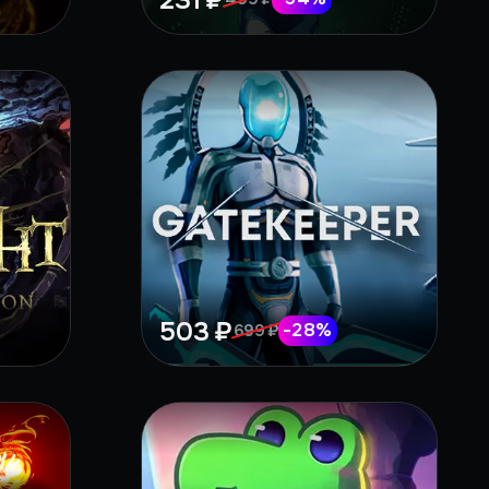
231 ₽
503 ₽
-
28
%
699 ₽