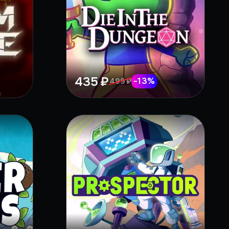
435 ₽
-
13
%
499 ₽