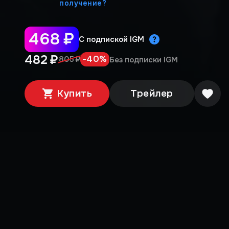
получение?
468 ₽
С подпиской IGM
482 ₽
-
40
%
805 ₽
Без подписки IGM
Купить
Трейлер
Медиа