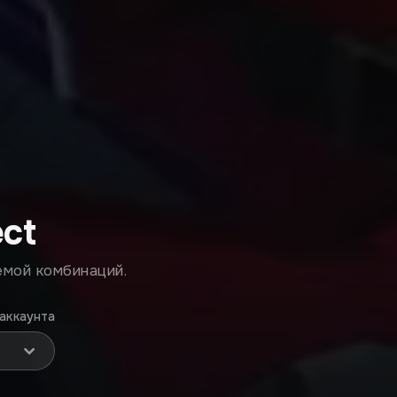
ect
емой комбинаций.
аккаунта