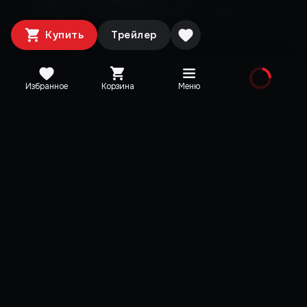
Купить
Трейлер
Избранное
Корзина
Меню
Издания
For Honor – Ultimate
For Honor – Gold E
Edition
For Honor
Набор «Герои Standard
For Honor