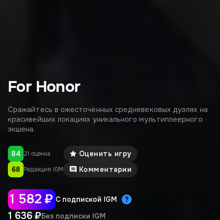
For Honor
Сражайтесь в ожесточённых средневековых дуэлях на
красивейших локациях уникального мультиплеерного
экшена.
84
Оценить игру
21 оценка
68
Комментарии
Редакция IGM
1 582 ₽
С подпиской IGM
1 636 ₽
Без подписки IGM