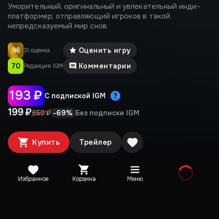
Уморительный, оригинальный и увлекательный инди-
платформер, отправляющий игроков в такой
непредсказуемый мир снов.
96
Оценить игру
31 оценка
70
Комментарии
Редакция IGM
193 ₽
С подпиской IGM
199 ₽
-
69
%
650 ₽
Без подписки IGM
Купить
Трейлер
Избранное
Корзина
Меню
Издания