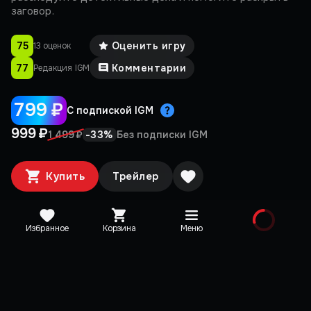
заговор.
75
Оценить игру
13 оценок
77
Комментарии
Редакция IGM
799 ₽
С подпиской IGM
999 ₽
-
33
%
1 499 ₽
Без подписки IGM
Купить
Трейлер
Избранное
Корзина
Меню
Медиа