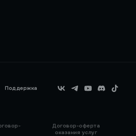
Поддержка
VK
Telegram
YouTube
Discord
TikTok
оговор-
Договор-оферта
оказания услуг