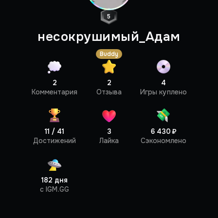
5
несокрушимый_Адам
Buddy
2
2
4
Профиль
Комментария
Отзыва
Игры куплено
11 / 41
3
6 430 ₽
Достижений
Лайка
Сэкономлено
182 дня
c IGM.GG