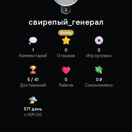
2
свирепый_генерал
Buddy
1
0
0
Профиль
Комментарий
Отзывов
Игр куплено
5 / 41
0
0 ₽
Достижений
Лайков
Сэкономлено
571 день
c IGM.GG