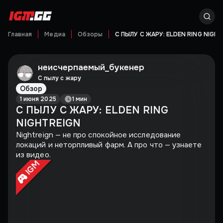
Главная
Медиа
Обзоры
С ПЫЛУ С ЖАРУ: ELDEN RING NIGH
неисчерпаемый_букенер
С пылу с жару
Обзор
1 июня 2025
1 мин
С ПЫЛУ С ЖАРУ: ELDEN RING
NIGHTREIGN
Nightreign — не про спокойное исследование
локаций и неторпливый фарм. А про что — узнаете
из видео.
IGM