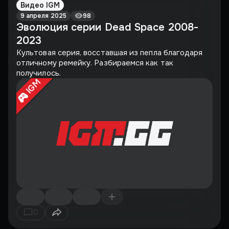
Видео IGM
9 апреля 2025
98
Эволюция серии Dead Space 2008-
2023
Культовая серия, восставшая из пепла благодаря
отличному ремейку. Разбираемся как так
получилось.
IGM
0