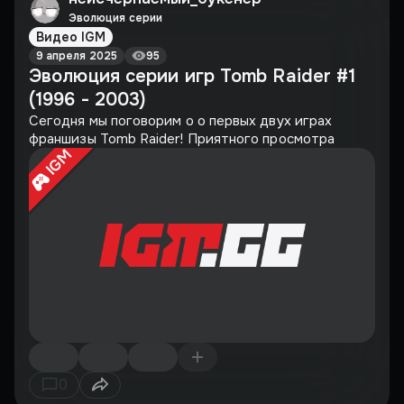
Эволюция серии
Видео IGM
9 апреля 2025
95
Эволюция серии игр Tomb Raider #1
(1996 - 2003)
Сегодня мы поговорим о о первых двух играх
франшизы Tomb Raider! Приятного просмотра
IGM
0