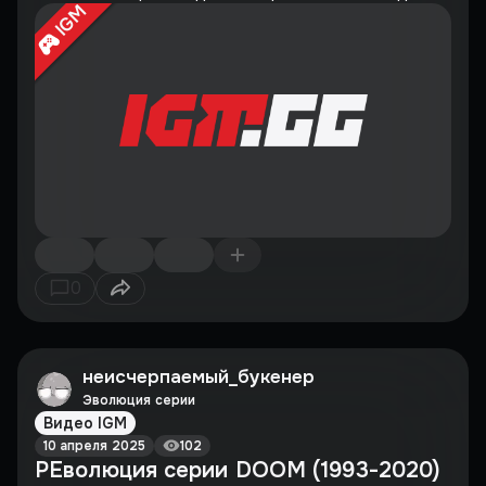
IGM
0
неисчерпаемый_букенер
Эволюция серии
Видео IGM
10 апреля 2025
102
РЕволюция серии DOOM (1993-2020)