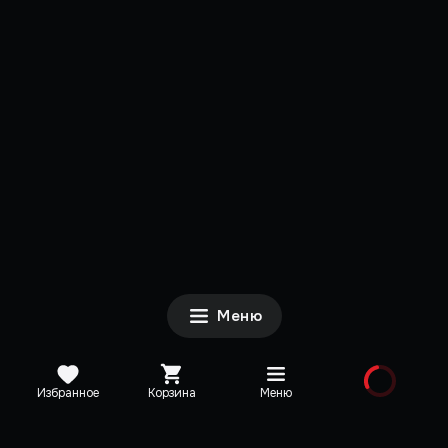
Меню
Избранное
Корзина
Меню