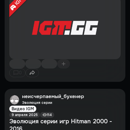
IGM
0
неисчерпаемый_букенер
Эволюция серии
Видео IGM
9 апреля 2025
114
Эволюция серии игр Hitman 2000 -
2016