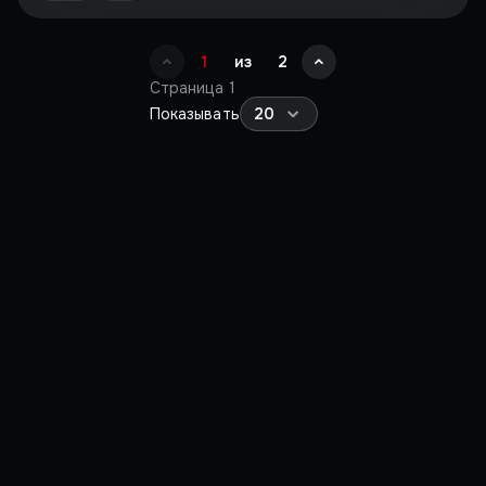
1
из
2
Страница 1
Показывать
20