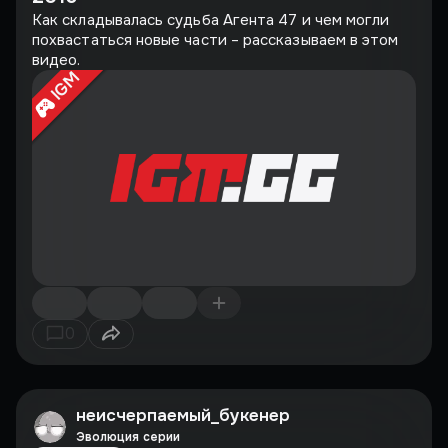
Как складывалась судьба Агента 47 и чем могли
похвастаться новые части – рассказываем в этом
видео.
IGM
0
неисчерпаемый_букенер
Эволюция серии