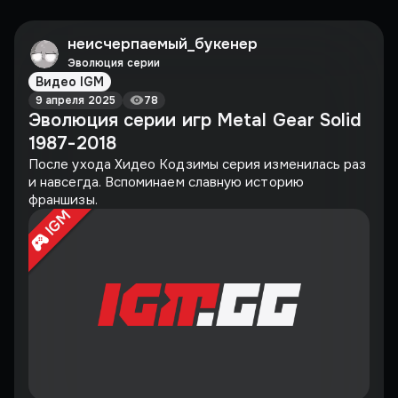
неисчерпаемый_букенер
Эволюция серии
Видео IGM
9 апреля 2025
78
Эволюция серии игр Metal Gear Solid
1987-2018
После ухода Хидео Кодзимы серия изменилась раз
и навсегда. Вспоминаем славную историю
франшизы.
IGM