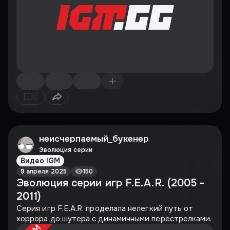
0
неисчерпаемый_букенер
Эволюция серии
Видео IGM
9 апреля 2025
150
Эволюция серии игр F.E.A.R. (2005 -
2011)
Серия игр F.E.A.R. проделала нелегкий путь от
хоррора до шутера с динамичными перестрелками.