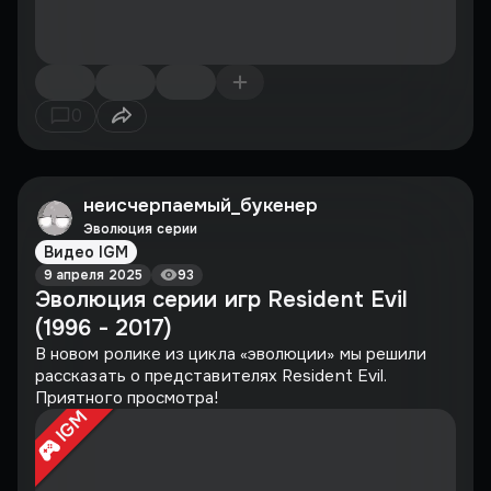
0
неисчерпаемый_букенер
Эволюция серии
Видео IGM
9 апреля 2025
93
Эволюция серии игр Resident Evil
(1996 - 2017)
В новом ролике из цикла «эволюции» мы решили
рассказать о представителях Resident Evil.
Приятного просмотра!
IGM