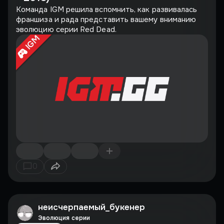
Команда IGM решила вспомнить, как развивалась
франшиза и рада представить вашему вниманию
эволюцию серии Red Dead.
IGM
0
неисчерпаемый_букенер
Эволюция серии