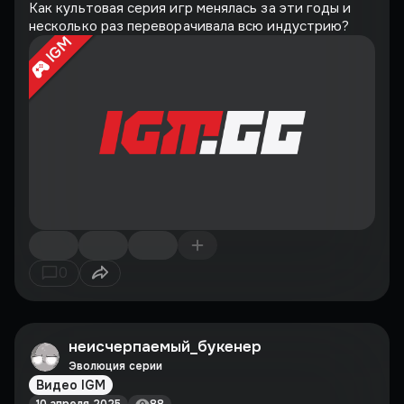
Как культовая серия игр менялась за эти годы и
несколько раз переворачивала всю индустрию?
IGM
0
неисчерпаемый_букенер
Эволюция серии
Видео IGM
10 апреля 2025
88