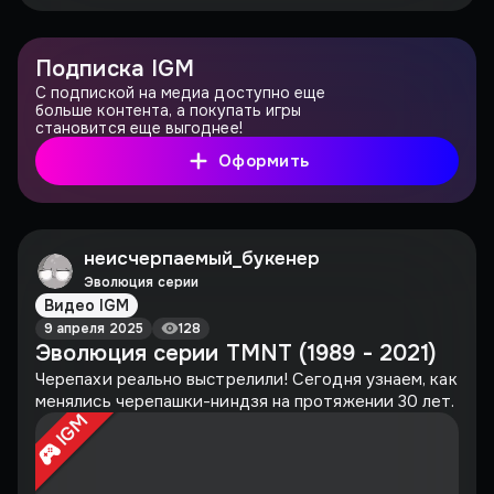
Подписка IGM
С подпиской на медиа доступно еще
больше контента, а покупать игры
становится еще выгоднее!
Оформить
неисчерпаемый_букенер
Эволюция серии
Видео IGM
9 апреля 2025
128
Эволюция серии TMNT (1989 - 2021)
Черепахи реально выстрелили! Сегодня узнаем, как
менялись черепашки-ниндзя на протяжении 30 лет.
IGM